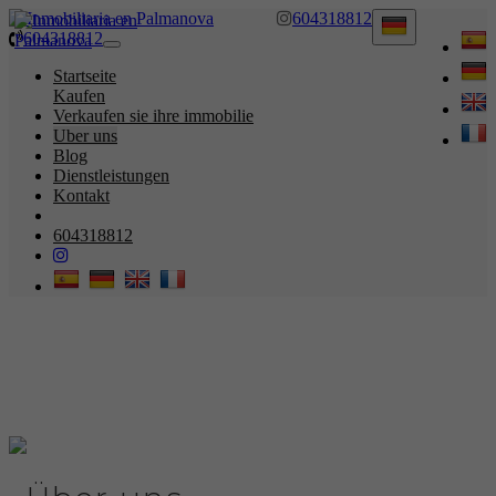
604318812
604318812
Toggle
navigation
Startseite
Kaufen
Verkaufen sie ihre immobilie
Uber uns
Blog
Dienstleistungen
Kontakt
604318812